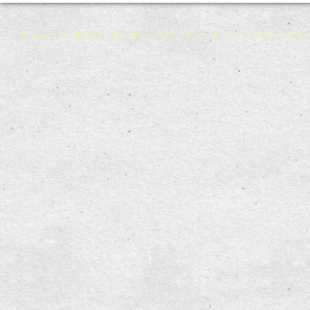
Es waren bereits 93231 Besucher auf der Homepage vom Foerderverein Cl