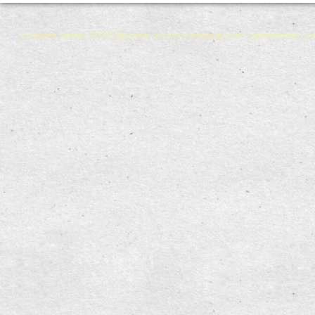
Es waren bereits 93185 Besucher auf der Homepage vom Foerderverein Cl