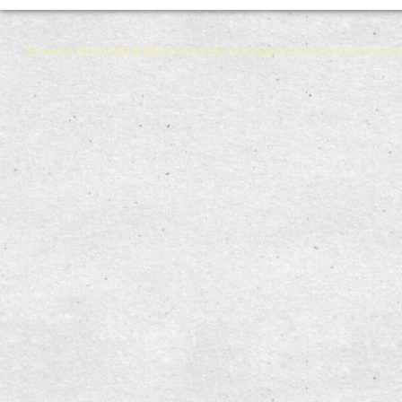
Es waren bereits 93316 Besucher auf der Homepage vom Foerderverein Cl